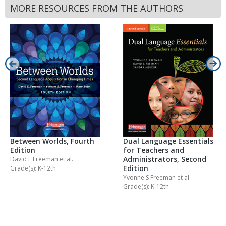
MORE RESOURCES FROM THE AUTHORS
Between Worlds, Fourth
Dual Language Essentials
Edition
for Teachers and
Administrators, Second
David E Freeman
et al.
Edition
Grade(s): K-12th
Yvonne S Freeman
et al.
Grade(s): K-12th