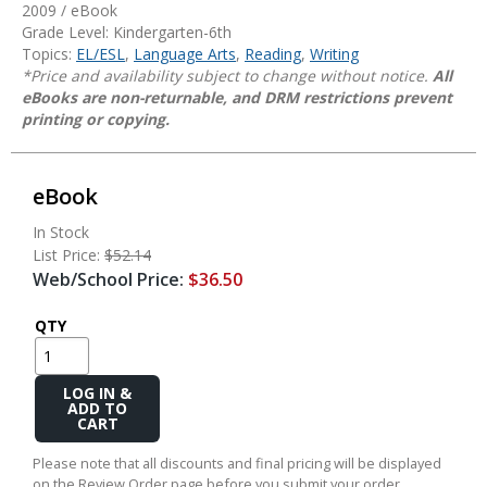
2009 / eBook
Grade Level: Kindergarten-6th
Topics:
EL/ESL
,
Language Arts
,
Reading
,
Writing
*Price and availability subject to change without notice.
All
eBooks are non-returnable, and DRM restrictions prevent
printing or copying.
eBook
In Stock
List Price:
$52.14
Web/School Price:
$36.50
QTY
Add
to
Cart
Please note that all discounts and final pricing will be displayed
on the Review Order page before you submit your order.